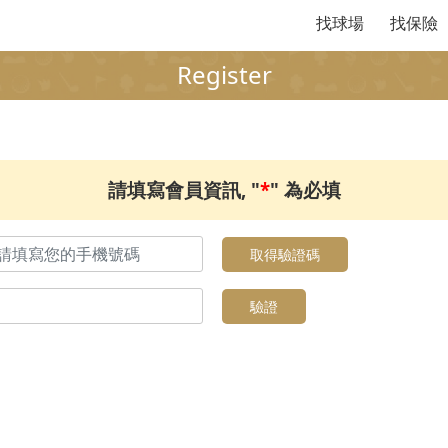
找球場
找保險
Register
請填寫會員資訊, "
*
" 為必填
取得驗證碼
驗證