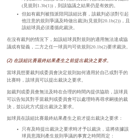
(見規則1.3b(1))，則該協議之結果仍是有效的。
但如有裁判被指派陪同該組比賽，該裁判必須對引起
他注意的規則爭議及時做出裁決(見規則20.1b(2))，且
該組球員必須遵循此裁決。
在沒有裁判的情況下，如該組球員對規則的適用無法達成協
議或有疑義，二方之任一球員均可依規則20.1b(2)要求裁決。
(2) 在該組比賽最終結果產生之前提出裁決之要求。
當球員想要裁判或委員會決定規則如何適用於自己或對手的
比賽時，該球員可以提出裁決之要求。
如裁判或委員會無法及時在合理的時間內提供協助，該球員
可以告知其對手當裁判或委員會可以處理時再尋求嗣後的裁
決，並以此方式提出裁決之要求。
如球員在該組比賽最終結果產生之前才提出裁決之要求：
只有及時提出裁決之要求時才予以裁決，這將依據該
球員意識到產生規則爭議的事實之時間而定：