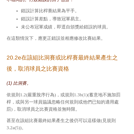
錯誤計算比桿賽結果為平手。
錯誤計算差點，導致冠軍易主。
未公布冠軍成績，即逕自頒獎給錯誤的球員。
在這類情況下，應更正錯誤並相應修改比賽結果。
20.2e在該組比洞賽或比桿賽最終結果產生之
後，取消球員之比賽資格
(1) 比洞賽。
依規則1.2(嚴重脫序行為)，或規則1.3b(1)(蓄意地不施加罰
桿，或與另一球員協議忽略任何規則或他們已知的適用處
罰)，取消球員之比賽資格並無時限。
甚至在該組比賽最終結果產生之後仍可以這樣做(見規則
3.2a(5))。