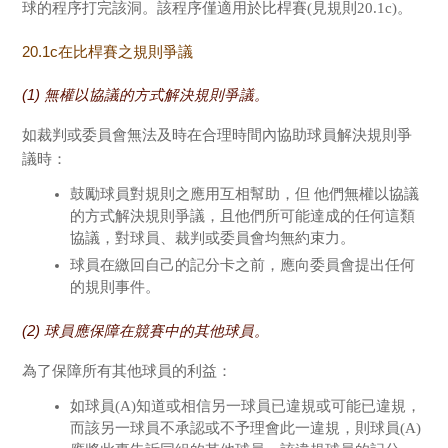
球的程序打完該洞。該程序僅適用於比桿賽(見規則20.1c)。
20.1c在比桿賽之規則爭議
(1) 無權以協議的方式解決規則爭議。
如裁判或委員會無法及時在合理時間內協助球員解決規則爭
議時：
鼓勵球員對規則之應用互相幫助，但 他們無權以協議
的方式解決規則爭議，且他們所可能達成的任何這類
協議，對球員、裁判或委員會均無約束力。
球員在繳回自己的記分卡之前，應向委員會提出任何
的規則事件。
(2) 球員應保障在競賽中的其他球員。
為了保障所有其他球員的利益：
如球員(A)知道或相信另一球員已違規或可能已違規，
而該另一球員不承認或不予理會此一違規，則球員(A)