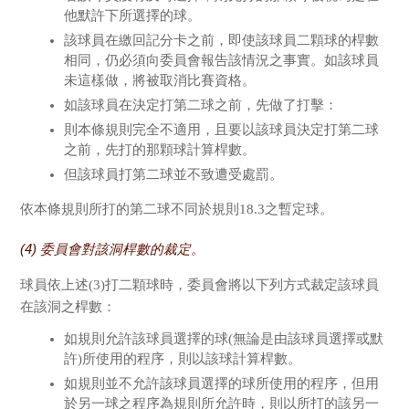
他默許下所選擇的球。
該球員在繳回記分卡之前，即使該球員二顆球的桿數
相同，仍必須向委員會報告該情況之事實。如該球員
未這樣做，將被取消比賽資格。
如該球員在決定打第二球之前，先做了打擊：
則本條規則完全不適用，且要以該球員決定打第二球
之前，先打的那顆球計算桿數。
但該球員打第二球並不致遭受處罰。
依本條規則所打的第二球不同於規則18.3之暫定球。
(4) 委員會對該洞桿數的裁定。
球員依上述(3)打二顆球時，委員會將以下列方式裁定該球員
在該洞之桿數：
如規則允許該球員選擇的球(無論是由該球員選擇或默
許)所使用的程序，則以該球計算桿數。
如規則並不允許該球員選擇的球所使用的程序，但用
於另一球之程序為規則所允許時，則以所打的該另一